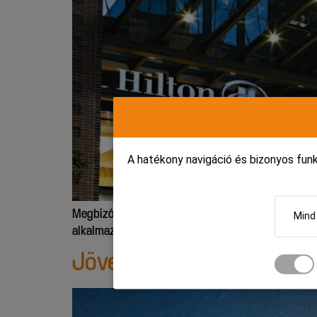
A hatékony navigáció és bizonyos fun
Megbízó vállalatirányítási rendszerében rögzíte
Mind
alkalmazás.
Jövedéki jelentések ren