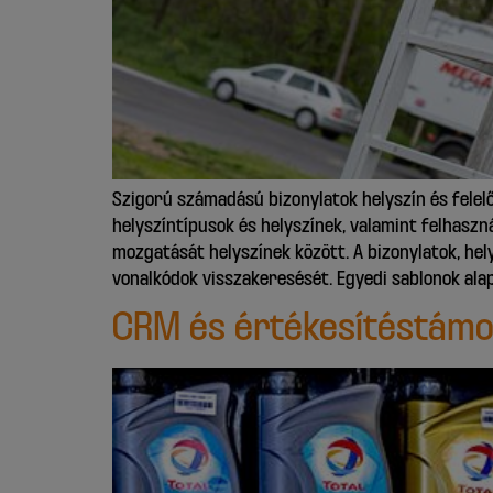
Szigorú számadású bizonylatok helyszín és felelő
helyszíntípusok és helyszínek, valamint felhaszn
mozgatását helyszínek között. A bizonylatok, hel
vonalkódok visszakeresését. Egyedi sablonok al
CRM és értékesítéstámo