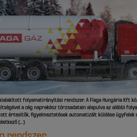
ialakított folyamatirányítási rendszer. A Flaga Hungária Kft köz
ítségével a cég naprakész törzsadatain alapulva az alábbi folyam
ott értesítők, figyelmeztetések automatizált küldése ügyfelek 
eletkező […]
ng rendszer