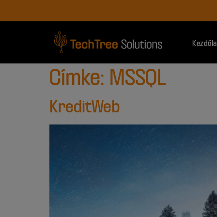
Kezdől
Címke:
MSSQL
KreditWeb