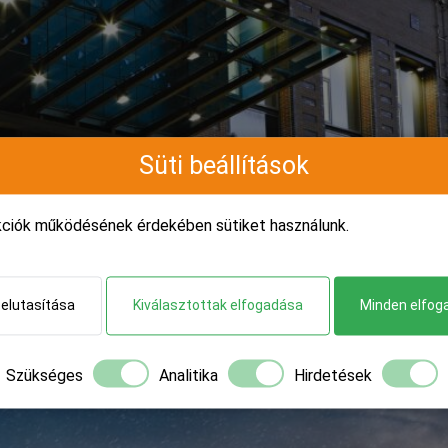
Süti beállítások
kciók működésének érdekében sütiket használunk.
tt készpénzfizetési számlákból ÁNYK számára beolvasható XML ál
 elutasítása
Kiválasztottak elfogadása
Minden elfog
dszere
Szükséges
Analitika
Hirdetések