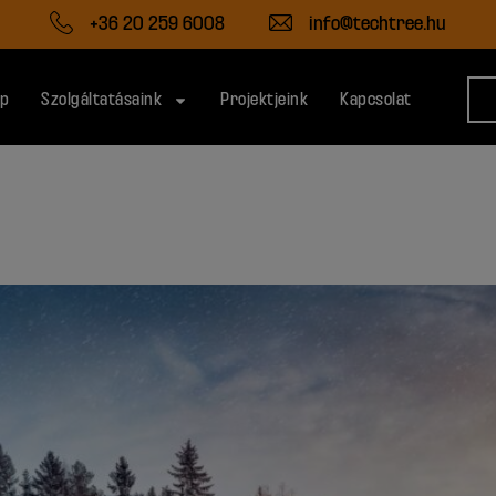
+36 20 259 6008
info@techtree.hu
ap
Szolgáltatásaink
Projektjeink
Kapcsolat