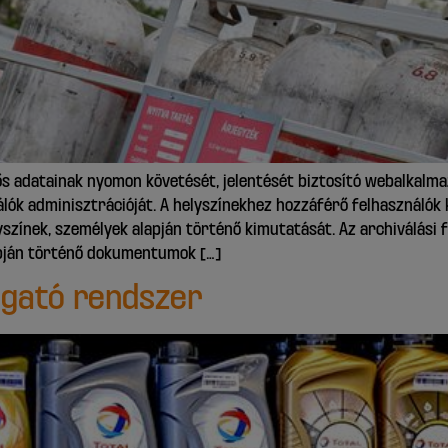
s adatainak nyomon követését, jelentését biztosító webalkalmazá
álók adminisztrációját. A helyszínekhez hozzáférő felhasználók
yszínek, személyek alapján történő kimutatását. Az archiválási 
apján történő dokumentumok […]
gató rendszer