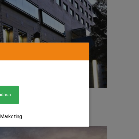
lományok előállítását végző telepített
adása
Marketing