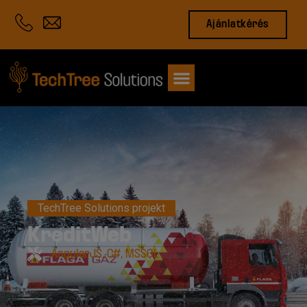
Ajánlatkérés
TechTree Solutions projekt
KreditWeb
AngularJS
,
C#
,
MSSQL