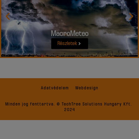
MacroMeteo
Részletek
Adatvédelem
Webdesign
Minden jog fenttartva. © TechTree Solutions Hungary Kft.
2024