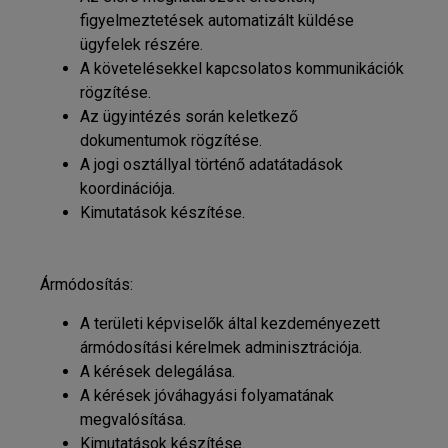
figyelmeztetések automatizált küldése
ügyfelek részére.
A követelésekkel kapcsolatos kommunikációk
rögzítése.
Az ügyintézés során keletkező
dokumentumok rögzítése.
A jogi osztállyal történő adatátadások
koordinációja.
Kimutatások készítése.
Ármódosítás:
A területi képviselők által kezdeményezett
ármódosítási kérelmek adminisztrációja.
A kérések delegálása.
A kérések jóváhagyási folyamatának
megvalósítása.
Kimutatások készítése.