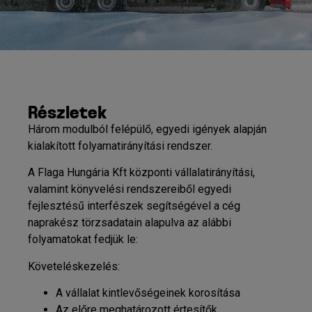
Részletek
Három modulból felépülő, egyedi igények alapján
kialakított folyamatirányítási rendszer.
A Flaga Hungária Kft központi vállalatirányítási,
valamint könyvelési rendszereiből egyedi
fejlesztésű interfészek segítségével a cég
naprakész törzsadatain alapulva az alábbi
folyamatokat fedjük le:
Követeléskezelés:
A vállalat kintlevőségeinek korosítása
Az előre meghatározott értesítők,