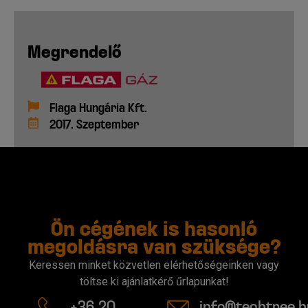
Megrendelő
Flaga Hungária Kft.
2017. Szeptember
Ön cégének is hasonló
megoldásra van szüksége?
Keressen minket közvetlen elérhetőségeinken vagy
töltse ki ajánlatkérő űrlapunkat!
+36 20
info@techtree.h