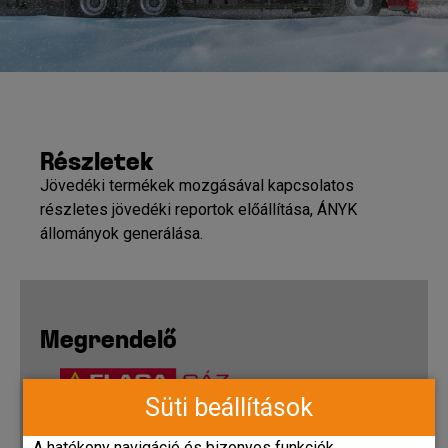
Részletek
Jövedéki termékek mozgásával kapcsolatos
részletes jövedéki reportok előállítása, ÁNYK
állományok generálása.
Megrendelő
Süti beállítások
Flaga Gáz Kft, Flaga Hungária Kft.
2015. június
A hatékony navigáció és bizonyos funkciók