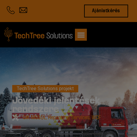
Ajánlatkérés
TechTree Solutions projekt
Jövedéki jelentések
rendszere
C#
,
MSSQL
,
Reporting Services
,
WCF