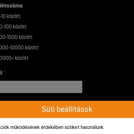
 létszáma
1-10 között
10-100 között
100-1000 között
1000-10000 között
10000+ között
il
*
efon
*
Süti beállítások
kciók működésének érdekében sütiket használunk.