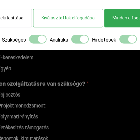
en szoftver iránt érdeklődik?
*
CRM rendszer
 elutasítása
Kiválasztottak elfogadása
Minden elfog
ERP rendszer
E-learning rendszer
Szükséges
Analitika
Hirdetések
NAV összekötés
E-kereskedelem
Egyéb
en szolgáltatásra van szüksége?
*
Fejlesztés
Projektmenedzsment
Folyamatirányítás
Értékesítés támogatás
Reportok, kimutatások