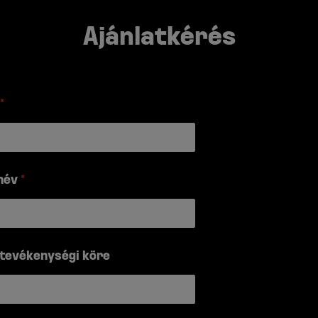
Ajánlatkérés
*
név
*
 tevékenységi köre