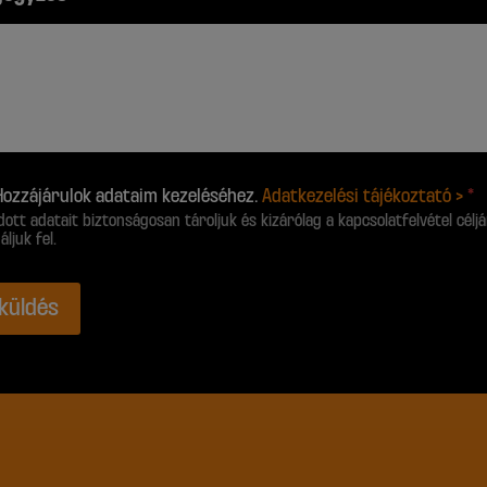
Hozzájárulok adataim kezeléséhez.
Adatkezelési tájékoztató >
*
ott adatait biztonságosan tároljuk és kizárólag a kapcsolatfelvétel célj
ljuk fel.
lküldés