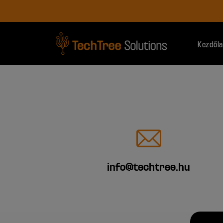
Kezdől
info@techtree.hu