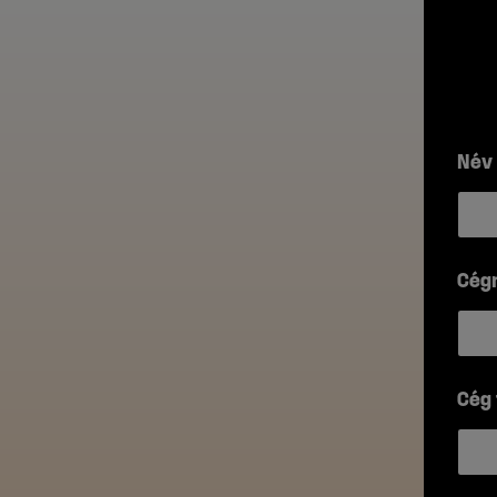
Név
Cég
Cég