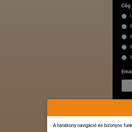
Cég
Ema
Tel
A hatékony navigáció és bizonyos fun