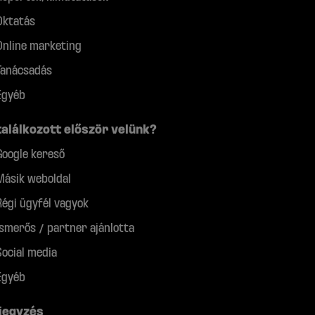
Oktatás
Online marketing
Tanácsadás
Egyéb
találkozott először velünk?
Google kereső
Másik weboldal
Régi ügyfél vagyok
Ismerős / partner ajánlotta
Social media
Egyéb
jegyzés