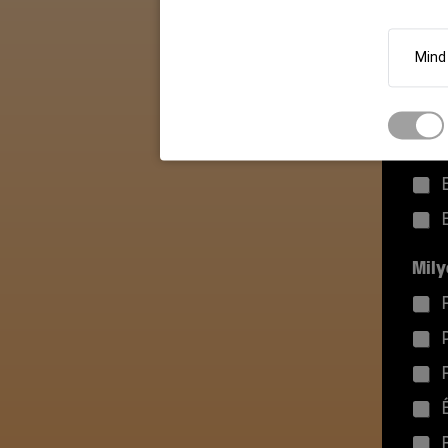
Mily
Mind
Mily