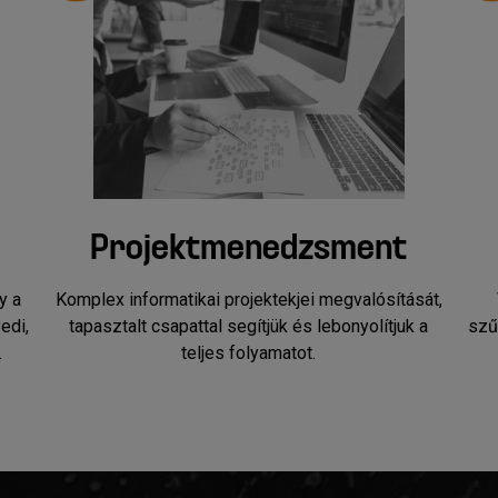
Projektmenedzsment
y a
Komplex informatikai projektekjei megvalósítását,
edi,
tapasztalt csapattal segítjük és lebonyolítjuk a
szű
.
teljes folyamatot.