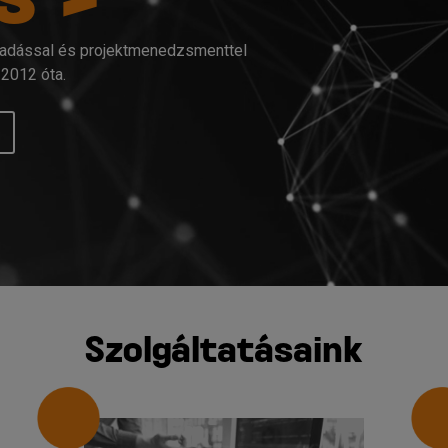
csadással és projektmenedzsmenttel
 2012 óta.
Szolgáltatásaink