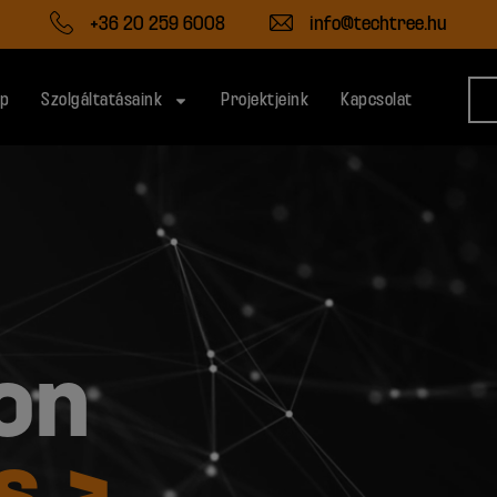
+36 20 259 6008
info@techtree.hu
ap
Szolgáltatásaink
Projektjeink
Kapcsolat
on
s >