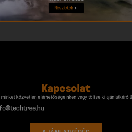
Részletek
Kapcsolat
minket közvetlen elérhetőségeinken vagy töltse ki ajánlatkérő ű
nfo@techtree.hu