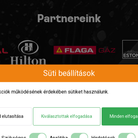
Partnereink
Süti beállítások
nkciók működésének érdekében sütiket használunk.
 elutasítása
Kiválasztottak elfogadása
Minden elfog
Szükséges
Analitika
Hirdetések