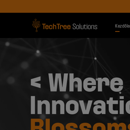
Kezdől
< Where
Innovati
Blossom