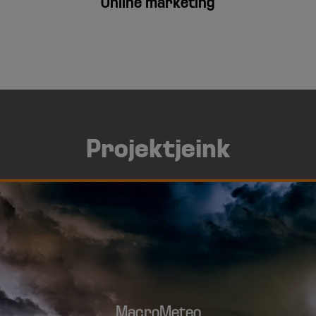
Online marketing
Projektjeink
MacroMeteo