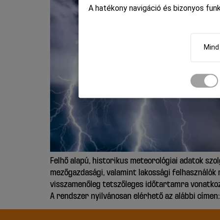
A hatékony navigáció és bizonyos fun
Mind
Felhő alapú, historikus meteorológiai adatok szo
mezőgazdasági, valamint lakossági felhasználók 
visszamenőleg tetszőleges időtartamra vonatkoz
A rendszer nyilvánosan elérhető az alábbi címe