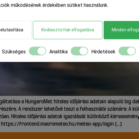
kciók működésének érdekében sütiket használunk.
 elutasítása
Kiválasztottak elfogadása
Minden elfog
Szükséges
Analitika
Hirdetések
lgáltatása a HungaroMet hiteles időjárási adatain alapuló big da
részére. A rendszer lehetővé teszi a felhasználói számára: A k
óan. Hiteles időjárási adatok igazolását különböző kársesemén
n: https://frontend.macrometeo.hu/meteo-app/login […]