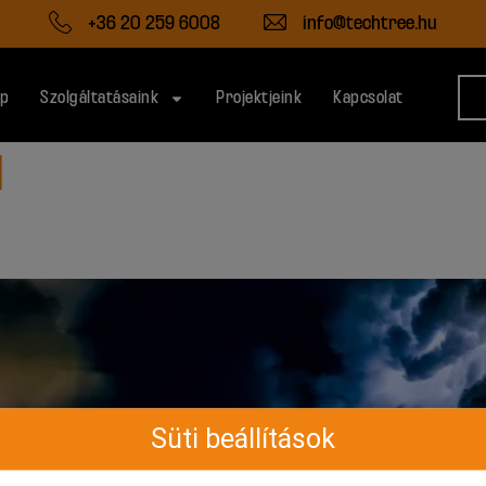
+36 20 259 6008
info@techtree.hu
ap
Szolgáltatásaink
Projektjeink
Kapcsolat
d
Süti beállítások