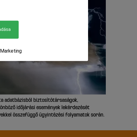
adása
Marketing
ta adatbázisból biztosítótársaságok,
ülönböző időjárási események lekérdezését
yekkel összefüggő ügyintézési folyamatok során.