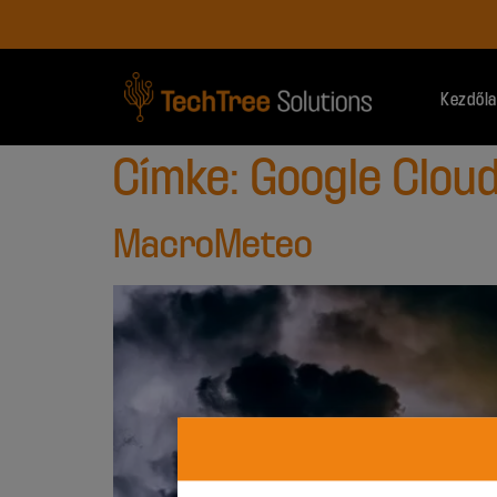
Kezdől
Címke:
Google Clou
MacroMeteo